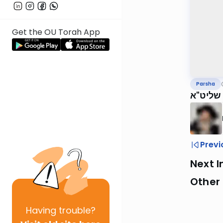
Get the OU Torah App
Parsha
 שליט"א
Previ
Next I
Other 
Having
trouble?