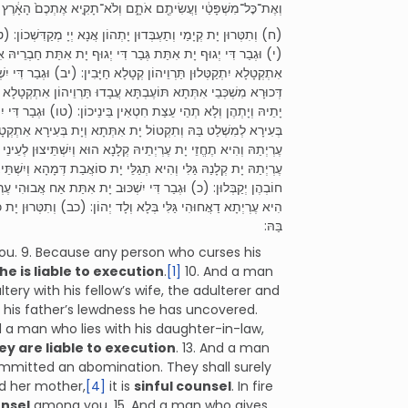
וְאֶת־כׇּל־מִשְׁפָּטַ֔י וַעֲשִׂיתֶ֖ם אֹתָ֑ם וְלֹא־תָקִ֤יא אֶתְכֶם֙ הָאָ֔רֶץ אֲש
ח) וְתִטְּרוּן יָת קְיָמַי וְתַעְבְּדוּן יָתְהוֹן אֲנָא יְיָ מְקַדִּשְׁכוֹן::
י) וּגְבַר דִּי יְגוּף יָת אִתַּת גְּבַר דִּי יְגוּף יָת אִתַּת חַבְרֵיהּ אִתְ
אִתְקְטָלָא יִתְקַטְּלוּן תַּרְוֵיהוֹן קְטָלָא חַיָּבִין: (יב) וּגְבַר דִּי יִשׁ
דְּכוּרָא מִשְׁכְּבֵי אִתְּתָא תּוֹעֶבְתָּא עֲבָדוּ תַּרְוֵיהוֹן אִתְקְטָלָא 
יָתֵיהּ וְיָתְהֶן וְלָא תְהֵי עֵצַת חִטְאִין בֵּינֵיכוֹן: (טו) וּגְבַר דִּי י
בְּעִירָא לְמִשְׁלַט בַּהּ וְתִקְטוֹל יָת אִתְּתָא וְיָת בְּעִירָא אִתְקְטָלָ
עֶרְיְתַהּ וְהִיא תֶחֱזֵי יָת עֶרְיְתֵיהּ קְלָנָא הוּא וְיִשְׁתֵּיצוּן לְעֵינֵי 
עֶרְיְתַהּ יָת קְלָנַהּ גַּלִּי וְהִיא תְגַלֵּי יָת סוֹאֲבַת דְּמָהָא וְיִשְׁתֵּ
חוֹבְהֶן יְקַבְּלוּן: (כ) וּגְבַר דִּי יִשְׁכּוּב יָת אִתַּת אַח אֲבוּהִי עֶר
הִיא עֶרְיְתָא דַאֲחוּהִי גַּלִּי בְּלָא וְלָד יְהוֹן: (כב) וְתִטְּרוּן יָת כָּ
בַּהּ:
you. 9. Because any person who curses his
he is liable to execution
.
[1]
10. And a man
ry with his fellow’s wife, the adulterer and
fe, his father’s lewdness he has uncovered.
d a man who lies with his daughter-in-law,
ey are liable to execution
. 13. And a man
ommitted an abomination. They shall surely
d her mother,
[4]
it is
sinful counsel
. In fire
unsel
among you. 15. And a man who gives