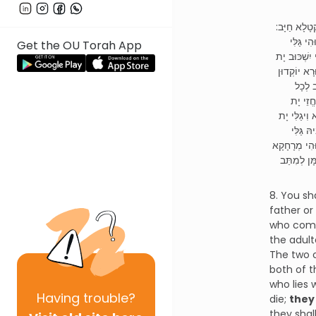
(ְטָלָא חַיָּב
( גַּלִּי
Get the OU Torah App
יִשְׁכּוּב יָת
רָא יוֹקְדוּן
ב לְכָל
ֱזֵי יָת
וִיגַלִּי יָת
 גַּלִּי
וּהִי מְרָחָקָא
ָּן לְמִתַּב
8. You sh
father or
who comm
the adult
The two o
both of 
who lies 
Having
trouble?
die;
they 
they shal