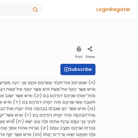
Login
Register
Print
Share
Subscribe
ח) וּשְׁמַרְתֶּם֙ אֶת־חֻקֹּתַ֔י וַעֲשִׂיתֶ֖ם אֹתָ֑ם אֲנִ֥י יְהֹוָ֖ה מְקַדִּשְׁכֶֽ)
וְאִ֗ישׁ אֲשֶׁ֤ר יִנְאַף֙ אֶת־אֵ֣שֶׁת אִ֔ישׁ אֲשֶׁ֥ר יִנְאַ֖ף אֶת־אֵ֣שֶׁת רֵעֵ֑הו
מֽוֹת־יוּמְת֥וּ שְׁנֵיהֶ֖ם דְּמֵיהֶ֥ם בָּֽם׃ (יב) וְאִ֗ישׁ אֲשֶׁ֤ר יִשְׁכַּב֙ אֶת־כ
תּוֹעֵבָ֥ה עָשׂ֖וּ שְׁנֵיהֶ֑ם מ֥וֹת יוּמָ֖תוּ דְּמֵיהֶ֥ם בָּֽם׃ (יד) וְאִ֗ישׁ אֲשֶ
טו) וְאִ֗ישׁ אֲשֶׁ֨ר יִתֵּ֧ן שְׁכׇבְתּ֛וֹ בִּבְהֵמָ֖ה מ֣וֹת יוּמָ֑ת וְאֶת־הַבְּהֵ
וְאֶת־הַבְּהֵמָ֑ה מ֥וֹת יוּמָ֖תוּ דְּמֵיהֶ֥ם בָּֽם׃ (יז) וְאִ֣ישׁ אֲשֶׁר־יִקַּ֣
לְעֵינֵ֖י בְּנֵ֣י עַמָּ֑ם עֶרְוַ֧ת אֲחֹת֛וֹ גִּלָּ֖ה עֲוֺנ֥וֹ יִשָּֽׂא׃ (יח) וְ֠אִ֠יש
וְנִכְרְת֥וּ שְׁנֵיהֶ֖ם מִקֶּ֥רֶב עַמָּֽם׃ (יט) וְעֶרְוַ֨ת אֲח֧וֹת אִמְּךָ֛ וַאֲח֥וֹת
גִּלָּ֑ה חֶטְאָ֥ם יִשָּׂ֖אוּ עֲרִירִ֥ים יָמֻֽתוּ׃ (כא) וְאִ֗ישׁ אֲשֶׁ֥ר יִקַּ֛ח אֶ