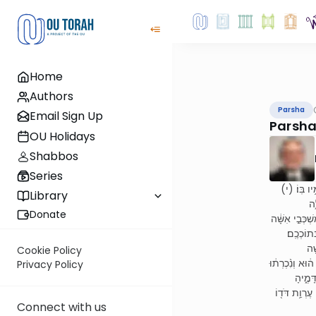
Home
Authors
Parsha
Email Sign Up
Parsha
OU Holidays
Shabbos
Series
(יו בּֽוֹ׃ (י
Library
֑ה
Donate
ׁכְּבֵ֣י אִשָּׁ֔ה
תוֹכְכֶֽם׃
(֖ה
Cookie Policy
ּא וְנִ֨כְרְת֔וּ
Privacy Policy
ָּמֶ֑יהָ
ֶרְוַ֥ת דֹּד֖וֹ
Connect with us