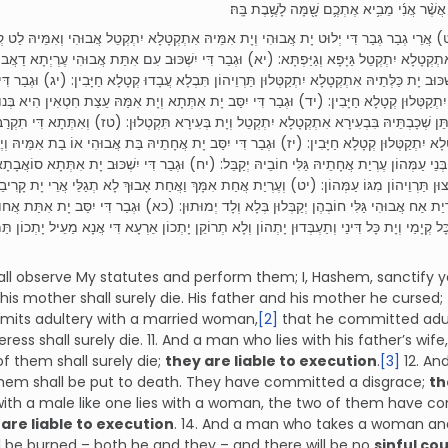
ֶׁ֨ר אֲנִ֜י מֵבִ֥יא אֶתְכֶ֛ם שָׁ֖מָּה לָשֶׁ֥בֶת בָּֽהּ׃
 (ט) אֲרֵי גְבַר גְּבַר דִּי יְלוּט יָת אֲבוּהִי וְיָת אִמֵּיהּ אִתְקְטָלָא יִתְקְטֵל אֲבוּהִי וְאִמֵּיהּ לַט ק
קְטָלָא יִתְקְטֵל גַּיָּפָא וְגַיַּפְתָּא: (יא) וּגְבַר דִּי יִשְׁכּוּב עִם אִתַּת אֲבוּהִי עֶרְיְתָא דַאֲבוּהִי
ְכּוּב יָת כַּלְּתֵיהּ אִתְקְטָלָא יִתְקַטְּלוּן תַּרְוֵיהוֹן תִּבְלָא עֲבָדוּ קְטָלָא חַיָּבִין: (יג) וּגְבַר דִּי 
יִתְקַטְּלוּן קְטָלָא חַיָּבִין: (יד) וּגְבַר דִּי יִסַּב יָת אִתְּתָא וְיָת אִמַּהּ עֵצַת חִטְאִין הִיא בְּנוּ
ִתֵּן שְׁכָבְתֵּיהּ בִּבְעִירָא אִתְקְטָלָא יִתְקְטֵל וְיָת בְּעִירָא תִּקְטְלוּן: (טז) וְאִתְּתָא דִּי תִקְרַ
א יִתְקַטְּלוּן קְטָלָא חַיָּבִין: (יז) וּגְבַר דִּי יִסַּב יָת אֲחָתֵיהּ בַּת אֲבוּהִי אוֹ בַת אִמֵּיהּ וְיֶח
בְּנֵי עַמְּהוֹן עֶרְיַת אֲחָתֵיהּ גַּלִּי חוֹבֵיהּ יְקַבֵּל: (יח) וּגְבַר דִּי יִשְׁכּוּב יָת אִתְּתָא סוֹאֲבָתָא 
יצוּן תַּרְוֵיהוֹן מִגּוֹ עַמְּהוֹן: (יט) וְעֶרְיַת אֲחַת אִמָּךְ וַאֲחַת אָבוּךְ לָא תְגַלֵּי אֲרֵי יָת קָרִיבֵיהּ
ְיַת אַח אֲבוּהִי גַּלִּי חוֹבְהֶן יְקַבְּלוּן בְּלָא וְלָד יְמוּתוּן: (כא) וּגְבַר דִּי יִסַּב יָת אִתַּת אֲח
ל קְיָמַי וְיָת כָּל דִּינַי וְתַעְבְּדוּן יָתְהוֹן וְלָא תְרוֹקֵן יָתְכוֹן אַרְעָא דִּי אֲנָא מַעֵיל יָתְכוֹן תַּמ
all observe My statutes and perform them; I, Hashem, sanctify 
 his mother shall surely die. His father and his mother he cursed;
its adultery with a married woman,
[2]
that he committed adulte
eress shall surely die. 11. And a man who lies with his father’s wi
f them shall surely die;
they are liable to execution
.
[3]
12. An
them shall be put to death. They have committed a disgrace;
th
with a male like one lies with a woman, the two of them have c
are liable to execution
. 14. And a man who takes a woman an
l be burned – both he and they – and there will be no
sinful co