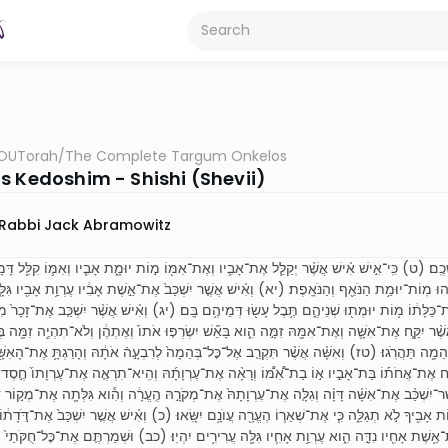
OUTorah
/
The Complete Targum Onkelos
s Kedoshim - Shishi (Shevii)
Rabbi Jack Abramowitz
ם׃ (ט) כִּֽי־אִ֣ישׁ אִ֗ישׁ אֲשֶׁ֨ר יְקַלֵּ֧ל אֶת־אָבִ֛יו וְאֶת־אִמּ֖וֹ מ֣וֹת יוּמָ֑ת אָבִ֧יו וְאִמּ֛וֹ קִלֵּ֖ל דָּמָ֥
ּ מֽוֹת־יוּמַ֥ת הַנֹּאֵ֖ף וְהַנֹּאָֽפֶת׃ (יא) וְאִ֗ישׁ אֲשֶׁ֤ר יִשְׁכַּב֙ אֶת־אֵ֣שֶׁת אָבִ֔יו עֶרְוַ֥ת אָבִ֖יו גִּלָּ
ַּלָּת֔וֹ מ֥וֹת יוּמְת֖וּ שְׁנֵיהֶ֑ם תֶּ֥בֶל עָשׂ֖וּ דְּמֵיהֶ֥ם בָּֽם׃ (יג) וְאִ֗ישׁ אֲשֶׁ֨ר יִשְׁכַּ֤ב אֶת־זָכָר֙ מִשְ
ׁ֨ר יִקַּ֧ח אֶת־אִשָּׁ֛ה וְאֶת־אִמָּ֖הּ זִמָּ֣ה הִ֑וא בָּאֵ֞שׁ יִשְׂרְפ֤וּ אֹתוֹ֙ וְאֶתְהֶ֔ן וְלֹא־תִהְיֶ֥ה זִמָּ֖ה בְּ
מָ֖ה תַּהֲרֹֽגוּ׃ (טז) וְאִשָּׁ֗ה אֲשֶׁ֨ר תִּקְרַ֤ב אֶל־כׇּל־בְּהֵמָה֙ לְרִבְעָ֣הֿ אֹתָ֔הּ וְהָרַגְתָּ֥ אֶת־הָאִשָּׁ
ח אֶת־אֲחֹת֡וֹ בַּת־אָבִ֣יו א֣וֹ בַת־אִ֠מּ֠וֹ וְרָאָ֨ה אֶת־עֶרְוָתָ֜הּ וְהִֽיא־תִרְאֶ֤ה אֶת־עֶרְוָתוֹ֙ חֶ֣סֶד ה֔ו
ׁ אֲשֶׁר־יִשְׁכַּ֨ב אֶת־אִשָּׁ֜ה דָּוָ֗ה וְגִלָּ֤ה אֶת־עֶרְוָתָהּ֙ אֶת־מְקֹרָ֣הּ הֶֽעֱרָ֔ה וְהִ֕וא גִּלְּתָ֖ה אֶת־מְק֣וֹר ד
 אָבִ֖יךָ לֹ֣א תְגַלֵּ֑ה כִּ֧י אֶת־שְׁאֵר֛וֹ הֶעֱרָ֖ה עֲוֺנָ֥ם יִשָּֽׂאוּ׃ (כ) וְאִ֗ישׁ אֲשֶׁ֤ר יִשְׁכַּב֙ אֶת־דֹּ֣דָת֔וֹ ע
ת־אֵ֥שֶׁת אָחִ֖יו נִדָּ֣ה הִ֑וא עֶרְוַ֥ת אָחִ֛יו גִּלָּ֖ה עֲרִירִ֥ים יִהְיֽוּ׃ (כב) וּשְׁמַרְתֶּ֤ם אֶת־כׇּל־חֻקֹּתַי֙