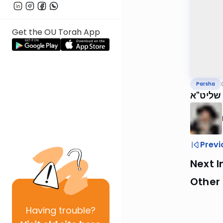
Get the OU Torah App
Parsha
 שליט"א
Previ
Next I
Other 
Having
trouble?